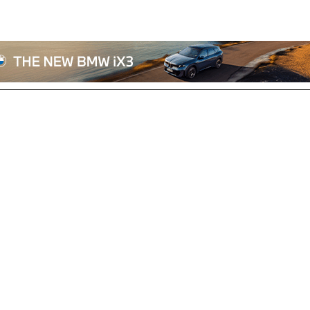
전체기사
기획/칼럼
자동차
산업/정책
모빌리티
포토/영상
상용차
리쿠르트