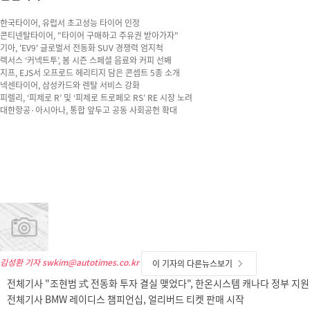
한국타이어, 유럽서 초고성능 타이어 인정
콘티넨탈타이어, "타이어 구매하고 주유권 받아가자"
기아, 'EV9' 글로벌서 전동화 SUV 경쟁력 엄지척
렉서스 ‘커넥트투’, 봄 시즌 스페셜 음료와 커피 선봬
지프, EJS서 오프로드 헤리티지 담은 콘셉트 5종 소개
넥센타이어, 삼성카드와 렌탈 서비스 강화
피렐리, ‘피제로 R’ 및 ‘피제로 트로페오 RS’ RE 시장 노려
대한항공·아시아나, 통합 앞두고 공동 사회공헌 확대
김성환 기자
swkim@autotimes.co.kr
이 기자의 다른뉴스보기
전체기사 "조현범 式 전동화 투자 결실 맺었다", 한온시스템 캐나다 정부 지원
전체기사 BMW 레이디스 챔피언십, 얼리버드 티켓 판매 시작