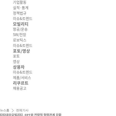
기업활동
실적·통계
정책법규
이슈&트렌드
모빌리티
항공/운송
SW/전장
로보틱스
이슈&트렌드
포토/영상
포토
영상
상용차
이슈&트렌드
제품/서비스
리쿠르트
채용공고
뉴스홈
전체기사
타타대우모빌리티, FPT와 전략적 협력관계 강화