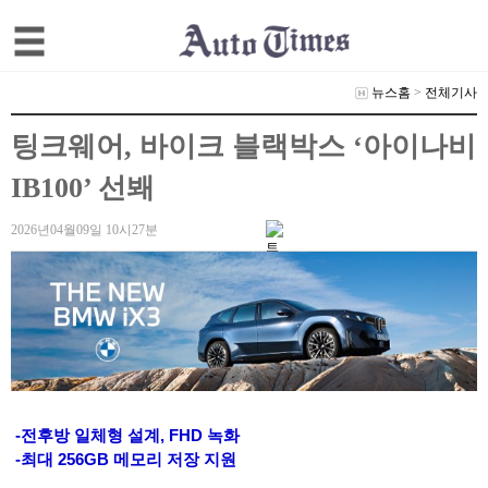
뉴스홈
>
전체기사
팅크웨어, 바이크 블랙박스 ‘아이나비
IB100’ 선봬
2026년04월09일 10시27분
-전후방 일체형 설계, FHD 녹화
-최대 256GB 메모리 저장 지원