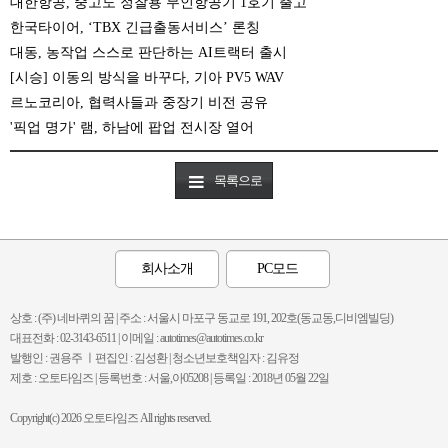
대한항공, 중고도 정찰용 무인항공기 1호기 출고
한국타이어, ‘TBX 긴급출동서비스’ 론칭
대동, 농작업 스스로 판단하는 AI트랙터 출시
[시승] 이동의 방식을 바꾸다, 기아 PV5 WAV
르노코리아, 협력사들과 중장기 비전 공유
'픽업 명가' 램, 하남에 팝업 전시장 열어
목록으로
회사소개
PC모드
상호 : (주) 네바퀴의 꿈 | 주소 : 서울시 마포구 동교로 191, 202호(동교동,디비엠빌딩)
대표전화 : 02-3143-6511 | 이메일 : autotimes@autotimes.co.kr
발행인 : 권용주 ㅣ편집인 : 김성환 | 청소년보호책임자 : 김유정
제호 : 오토타임즈 | 등록번호 : 서울,아05208 | 등록일 : 2018년 05월 22일
Copyright(c) 2026 오토타임즈 All rights reserved.