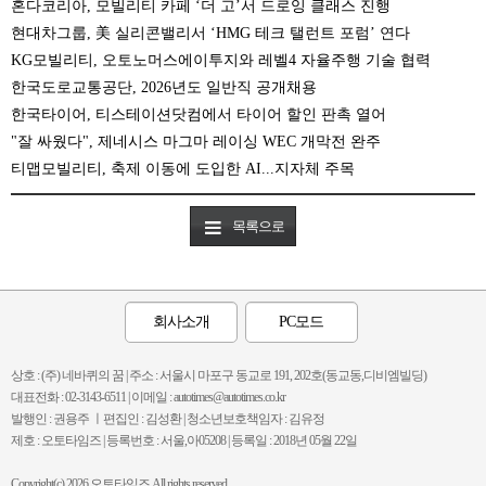
혼다코리아, 모빌리티 카페 ‘더 고’서 드로잉 클래스 진행
현대차그룹, 美 실리콘밸리서 ‘HMG 테크 탤런트 포럼’ 연다
KG모빌리티, 오토노머스에이투지와 레벨4 자율주행 기술 협력
한국도로교통공단, 2026년도 일반직 공개채용
한국타이어, 티스테이션닷컴에서 타이어 할인 판촉 열어
"잘 싸웠다", 제네시스 마그마 레이싱 WEC 개막전 완주
티맵모빌리티, 축제 이동에 도입한 AI...지자체 주목
목록으로
회사소개
PC모드
상호 : (주) 네바퀴의 꿈 | 주소 : 서울시 마포구 동교로 191, 202호(동교동,디비엠빌딩)
대표전화 : 02-3143-6511 | 이메일 : autotimes@autotimes.co.kr
발행인 : 권용주 ㅣ편집인 : 김성환 | 청소년보호책임자 : 김유정
제호 : 오토타임즈 | 등록번호 : 서울,아05208 | 등록일 : 2018년 05월 22일
Copyright(c) 2026 오토타임즈 All rights reserved.