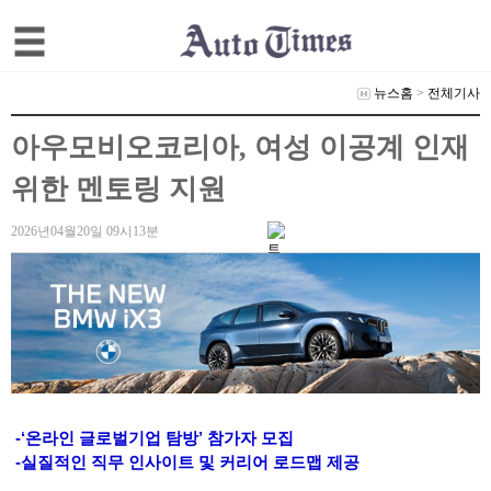
뉴스홈
>
전체기사
아우모비오코리아, 여성 이공계 인재
위한 멘토링 지원
2026년04월20일 09시13분
-‘온라인 글로벌기업 탐방’ 참가자 모집
-실질적인 직무 인사이트 및 커리어 로드맵 제공