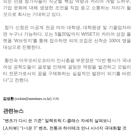
되는 만큼 참가자들이 직군별 핵심 역량과 커리어 개발 노하우,
기업 문화에 대해 생생한 조언을 직접 듣고 소통하는 자리가 될
것으로 회사는 기대하고 있다.
참가 신청은 이공계 전공 여자 대학생, 대학원생 및 기졸업자라
면 누구나 가능하다. 오는 5월20일까지 WISET의 커리어 성장 플
랫폼 ‘W브릿지’를 통해 접수하면 되며 모집은 선착순 100여 명을
대상으로 진행한다.
황진숙 아우모비오코리아 인사총괄 부문장은 “이번 행사가 국내
여성 공학도들이 글로벌 인재에 걸맞은 역량을 발견하고 모빌리
티 전문가로서의 꿈을 구체화하는 실질적인 발판이 되기를 바란
다”고 전했다.
김성환
(swkim@autotimes.co.kr)
기자
관련뉴스
“벤츠가 다시 쓴 기준” 일렉트릭 C-클래스 자세히 살펴보니
[人터뷰] “1+1은 3” 벤츠, 전통과 하이테크 만나 시너지 극대화할 것