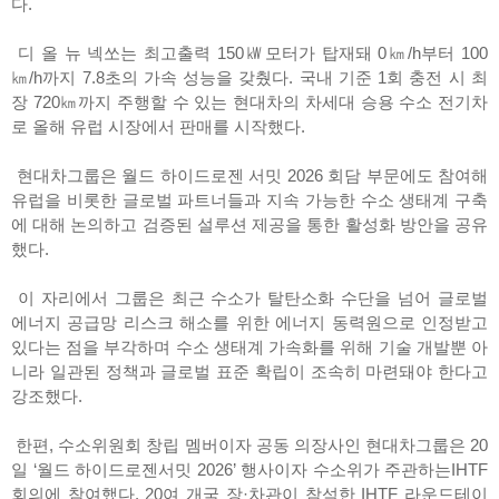
다.
디 올 뉴 넥쏘는 최고출력 150㎾모터가 탑재돼 0㎞/h부터 100
㎞/h까지 7.8초의 가속 성능을 갖췄다. 국내 기준 1회 충전 시 최
장 720㎞까지 주행할 수 있는 현대차의 차세대 승용 수소 전기차
로 올해 유럽 시장에서 판매를 시작했다.
현대차그룹은 월드 하이드로젠 서밋 2026 회담 부문에도 참여해
유럽을 비롯한 글로벌 파트너들과 지속 가능한 수소 생태계 구축
에 대해 논의하고 검증된 설루션 제공을 통한 활성화 방안을 공유
했다.
이 자리에서 그룹은 최근 수소가 탈탄소화 수단을 넘어 글로벌
에너지 공급망 리스크 해소를 위한 에너지 동력원으로 인정받고
있다는 점을 부각하며 수소 생태계 가속화를 위해 기술 개발뿐 아
니라 일관된 정책과 글로벌 표준 확립이 조속히 마련돼야 한다고
강조했다.
한편, 수소위원회 창립 멤버이자 공동 의장사인 현대차그룹은 20
일 ‘월드 하이드로젠서밋 2026’ 행사이자 수소위가 주관하는IHTF
회의에 참여했다. 20여 개국 장·차관이 참석한 IHTF 라운드테이