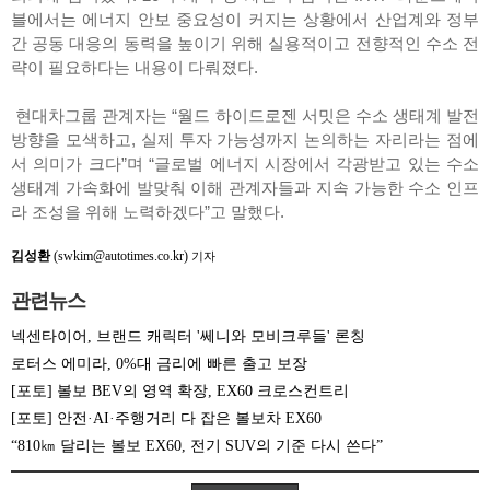
블에서는 에너지 안보 중요성이 커지는 상황에서 산업계와 정부
간 공동 대응의 동력을 높이기 위해 실용적이고 전향적인 수소 전
략이 필요하다는 내용이 다뤄졌다.
현대차그룹 관계자는 “월드 하이드로젠 서밋은 수소 생태계 발전
방향을 모색하고, 실제 투자 가능성까지 논의하는 자리라는 점에
서 의미가 크다”며 “글로벌 에너지 시장에서 각광받고 있는 수소
생태계 가속화에 발맞춰 이해 관계자들과 지속 가능한 수소 인프
라 조성을 위해 노력하겠다”고 말했다.
김성환
(swkim@autotimes.co.kr)
기자
관련뉴스
넥센타이어, 브랜드 캐릭터 '쎄니와 모비크루들' 론칭
로터스 에미라, 0%대 금리에 빠른 출고 보장
[포토] 볼보 BEV의 영역 확장, EX60 크로스컨트리
[포토] 안전·AI·주행거리 다 잡은 볼보차 EX60
“810㎞ 달리는 볼보 EX60, 전기 SUV의 기준 다시 쓴다”