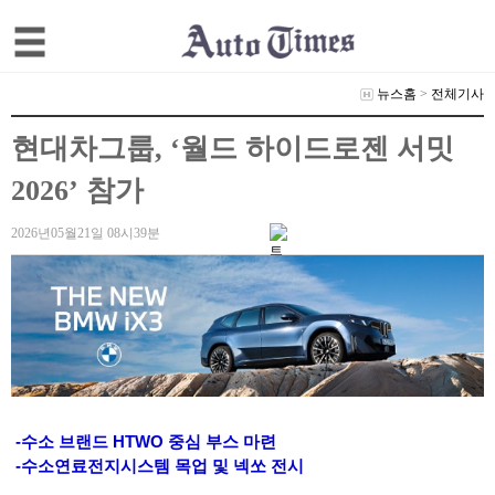
뉴스홈
>
전체기사
현대차그룹, ‘월드 하이드로젠 서밋
2026’ 참가
2026년05월21일 08시39분
-수소 브랜드 HTWO 중심 부스 마련
-수소연료전지시스템 목업 및 넥쏘 전시