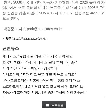
한편, 3008은 국내 양대 자동차 기자협회 주관 '2026 올해의 차'
심사에서 모두 올해의 디자인 부문을 수상한 바 있다. 5008은 7인
승 공간을 갖춘 패밀리 SUV로 다자녀 가구와 캠핑족을 주요 타깃
으로 한다.
박홍준 기자 hj.park@autotimes.co.kr
박홍준
(hj.park@autotimes.co.kr)
기자
관련뉴스
제네시스, “유럽서 판 키운다” 11개국 공략 선언
한국차 최초의 역사..제네시스, 르망 하이퍼카 출격
지커 7X, BYD 씨라이언7과 경쟁하나
미니코리아, "JCW 타고 유명 셰프 메뉴도 즐기고"
BMW그룹코리아, 시흥에 BMW·미니 통합 센터 개소
스트라드비전, IPO 간담회 열고 코스닥 상장 '드라이브'
자동차 애프터마켓 시장, 차령 증가 추세에 성장 가능성↑
목록으로