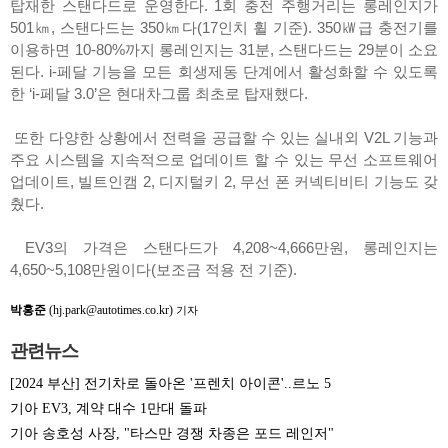
탑재한 스탠다드로 운영한다. 1회 충전 주행거리는 롱레인지가
501㎞, 스탠다드는 350㎞다(17인치 휠 기준). 350㎾급 충전기를
이용하면 10-80%까지 롱레인지는 31분, 스탠다드는 29분이 소요
된다. i-페달 기능을 모든 회생제동 단계에서 활성화할 수 있도록
한 ‘i-페달 3.0’은 현대차그룹 최초로 탑재했다.
또한 다양한 상황에서 전력을 공급할 수 있는 실내외 V2L 기능과
주요 시스템을 지속적으로 업데이트 할 수 있는 무선 소프트웨어
업데이트, 빌트인캠 2, 디지털키 2, 무선 폰 커넥티비티 기능도 갖
췄다.
EV3의 가격은 스탠다드가 4,208~4,666만원, 롱레인지는
4,650~5,108만원이다(보조금 적용 전 기준).
박홍준
(hj.park@autotimes.co.kr)
기자
관련뉴스
[2024 부산] 전기차로 돌아온 '프렌치 아이콘'..르노 5
기아 EV3, 계약 대수 1만대 돌파
기아 송호성 사장, "타스만 경쟁 차종은 포드 레인저"