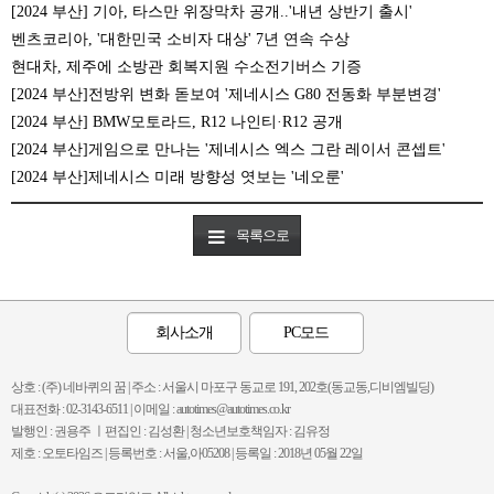
[2024 부산] 기아, 타스만 위장막차 공개..'내년 상반기 출시'
벤츠코리아, '대한민국 소비자 대상' 7년 연속 수상
현대차, 제주에 소방관 회복지원 수소전기버스 기증
[2024 부산]전방위 변화 돋보여 '제네시스 G80 전동화 부분변경'
[2024 부산] BMW모토라드, R12 나인티·R12 공개
[2024 부산]게임으로 만나는 '제네시스 엑스 그란 레이서 콘셉트'
[2024 부산]제네시스 미래 방향성 엿보는 '네오룬'
목록으로
회사소개
PC모드
상호 : (주) 네바퀴의 꿈 | 주소 : 서울시 마포구 동교로 191, 202호(동교동,디비엠빌딩)
대표전화 : 02-3143-6511 | 이메일 : autotimes@autotimes.co.kr
발행인 : 권용주 ㅣ편집인 : 김성환 | 청소년보호책임자 : 김유정
제호 : 오토타임즈 | 등록번호 : 서울,아05208 | 등록일 : 2018년 05월 22일