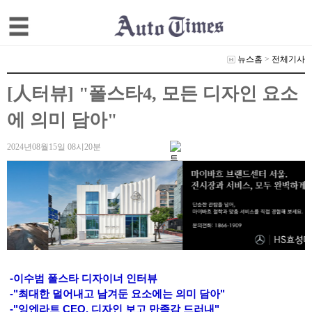
뉴스홈
>
전체기사
[人터뷰] "폴스타4, 모든 디자인 요소
에 의미 담아"
2024년08월15일 08시20분
-이수범 폴스타 디자이너 인터뷰
-"최대한 덜어내고 남겨둔 요소에는 의미 담아"
-"잉엔라트 CEO, 디자인 보고 만족감 드러내"