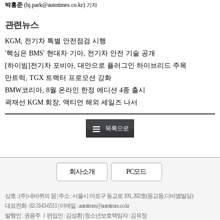
박홍준
(hj.park@autotimes.co.kr)
기자
관련뉴스
KGM, 전기차 특별 안전점검 시행
'핵심은 BMS' 현대차·기아, 전기차 안전 기술 공개
[하이빔]전기차 포비아, 대안으로 플러그인 하이브리드 주목
만트럭, TGX 트랙터 프로모션 강화
BMW코리아, 8월 온라인 한정 에디션 4종 출시
곽재선 KGM 회장, 액티언 해외 세일즈 나서
목록으로
회사소개
PC모드
상호 : (주) 네바퀴의 꿈 | 주소 : 서울시 마포구 동교로 191, 202호(동교동,디비엠빌딩)
대표전화 : 02-3143-6511 | 이메일 : autotimes@autotimes.co.kr
발행인 : 권용주 ㅣ편집인 : 김성환 | 청소년보호책임자 : 김유정