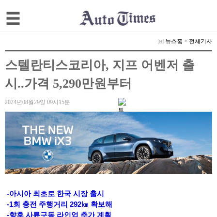
뉴스홈
>
전체기사
스텔란티스코리아, 지프 어벤저 출
시..가격 5,290만원부터
2024년08월29일 09시15분
-아시아 최초로 한국 시장 출시
-1회 충전 주행거리 292㎞ 확보해
-향후 사륜구동 라인업 추가 계획