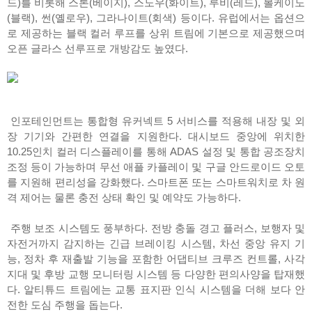
드)를 비롯해 스톤(베이지), 스노우(화이트), 루비(레드), 볼케이노
(블랙), 썬(옐로우), 그라나이트(회색) 등이다. 유럽에서는 옵션으
로 제공하는 블랙 컬러 루프를 상위 트림에 기본으로 제공했으며
오픈 글라스 선루프로 개방감도 높였다.
인포테인먼트는 통합형 유커넥트 5 서비스를 적용해 내장 및 외
장 기기와 간편한 연결을 지원한다. 대시보드 중앙에 위치한
10.25인치 컬러 디스플레이를 통해 ADAS 설정 및 통합 공조장치
조정 등이 가능하며 무선 애플 카플레이 및 구글 안드로이드 오토
를 지원해 편리성을 강화했다. 스마트폰 또는 스마트워치로 차 원
격 제어는 물론 충전 상태 확인 및 예약도 가능하다.
주행 보조 시스템도 풍부하다. 전방 충돌 경고 플러스, 보행자 및
자전거까지 감지하는 긴급 브레이킹 시스템, 차선 중앙 유지 기
능, 정차 후 재출발 기능을 포함한 어댑티브 크루즈 컨트롤, 사각
지대 및 후방 교행 모니터링 시스템 등 다양한 편의사양을 탑재했
다. 알티튜드 트림에는 교통 표지판 인식 시스템을 더해 보다 안
전한 도심 주행을 돕는다.