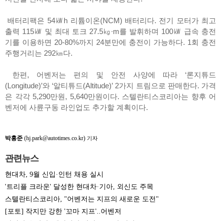
배터리팩은 54㎾h 리튬이온(NCM) 배터리다. 전기 모터가 최고
출력 115㎾ 및 최대 토크 27.5㎏∙m를 발휘하며 100㎾ 급속 충전
기를 이용하면 20-80%까지 24분만에 충전이 가능하다. 1회 충전
주행거리는 292㎞다.
한편, 어벤저는 편의 및 안전 사양에 따라 ‘론지튜드
(Longitude)’와 ‘알티튜드(Altitude)’ 2가지 트림으로 판매한다. 가격
은 각각 5,290만원, 5,640만원이다. 스텔란티스코리아는 향후 어
벤저에 사륜구동 라인업도 추가할 계획이다.
박홍준
(hj.park@autotimes.co.kr)
기자
관련뉴스
현대차, 9월 신입·인턴 채용 실시
'트리플 크라운' 달성한 현대차·기아, 외신도 주목
스텔란티스코리아, "어벤저는 지프의 새로운 도전"
[포토] 작지만 강한 '꼬마 지프'..어벤저