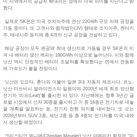
미 지역에서의 공급처 확대라는 점에서 더욱 의미를 지닌다고 밝
혔다.
실제로 SK온은 미국 조지아주에 연산 22GWh 규모 자체 공장을
가동 중이다. 또 고객사와 합작법인(JV) 형태로 조지아주, 켄터키
주, 테네시주 등지에 총 4개의 신규 공장을 건설하고 있다.
해당 공장이 모두 완공돼 최대 생산치로 가동될 경우 SK온의 미
국 내 배터리 생산 캐파는 180GWh 이상으로 늘어난다. 이와 함께
닛산 역시 안정적인 배터리 조달처를 확보했다는 면에서 전동화
에 가속도가 붙을 전망이다.
닛산은 도요타, 혼다와 더불어 일본 3대 자동차 제조사다. 르노-
닛산-미쓰비시 얼라이언스의 일원이며 2010년 세계 최초 양산형
전기차 ‘리프(Leaf)’를 출시한 바 있다. 지난해에는 향후 3년간 글
로벌 시장에서 신차 30종을 출시하고 이 중 16종은 전기차로 내놓
을 계획을 발표하는 등, 전기차 전환 의지를 내비쳤다. 또 오는
2028년부터 SUV 2종, 세단 2종 등 총 4종의 전기차를 미국 내에
서 생산할 예정이다.
크리스티안 뫼니에(Christian Meunier) 닛산 아메리카 회장은 “이