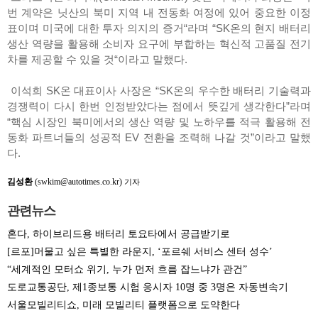
번 계약은 닛산의 북미 지역 내 전동화 여정에 있어 중요한 이정
표이며 미국에 대한 투자 의지의 증거“라며 “SK온의 현지 배터리
생산 역량을 활용해 소비자 요구에 부합하는 혁신적 고품질 전기
차를 제공할 수 있을 것“이라고 말했다.
이석희 SK온 대표이사 사장은 “SK온의 우수한 배터리 기술력과
경쟁력이 다시 한번 인정받았다는 점에서 뜻깊게 생각한다”라며
“핵심 시장인 북미에서의 생산 역량 및 노하우를 적극 활용해 전
동화 파트너들의 성공적 EV 전환을 조력해 나갈 것”이라고 말했
다.
김성환
(swkim@autotimes.co.kr)
기자
관련뉴스
혼다, 하이브리드용 배터리 토요타에서 공급받기로
[르포]머물고 싶은 특별한 라운지, ‘포르쉐 서비스 센터 성수’
“세계적인 모터쇼 위기, 누가 먼저 흐름 잡느냐가 관건”
도로교통공단, 제1종보통 시험 응시자 10명 중 3명은 자동변속기
서울모빌리티쇼, 미래 모빌리티 플랫폼으로 도약한다