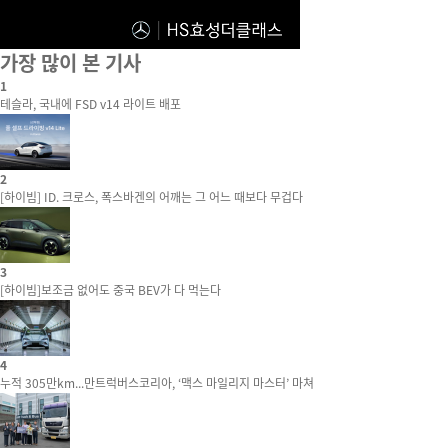
가장 많이 본 기사
1
테슬라, 국내에 FSD v14 라이트 배포
2
[하이빔] ID. 크로스, 폭스바겐의 어깨는 그 어느 때보다 무겁다
3
[하이빔]보조금 없어도 중국 BEV가 다 먹는다
4
누적 305만km...만트럭버스코리아, ‘맥스 마일리지 마스터’ 마쳐