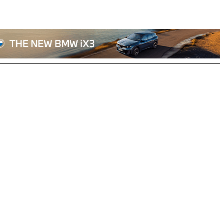
전체기사
기획/칼럼
자동차
산업/정책
모빌리티
포토/영상
상용차
리쿠르트