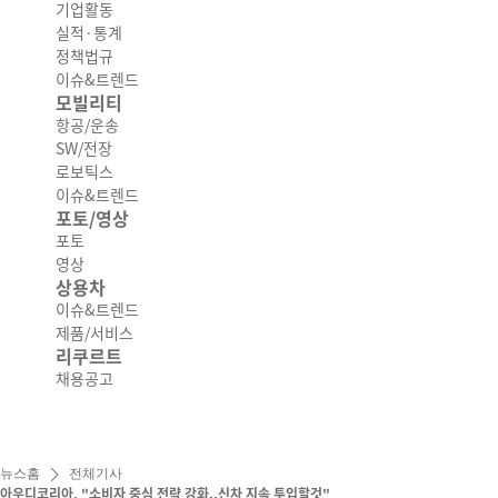
기업활동
실적·통계
정책법규
이슈&트렌드
모빌리티
항공/운송
SW/전장
로보틱스
이슈&트렌드
포토/영상
포토
영상
상용차
이슈&트렌드
제품/서비스
리쿠르트
채용공고
뉴스홈
전체기사
아우디코리아, "소비자 중심 전략 강화..신차 지속 투입할것"