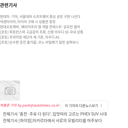
관련기사
현대차·기아, 서울대와 소프트웨어 중심 공장 구현 나선다
넥센타이어, 타이어 구매 시 상품권 증정
현대오토에버, ‘배리어프리 앱 개발 콘테스트’ 공모전 열어
[포토] 퍼포먼스와 고급감의 조화, 신형 아우디 S5 국내 상륙
[포토] 프리미엄 세단의 새 기준, 아우디 A5
[르포]'순수한 운전 즐거움', 르노 비밀병기 알핀 살펴보니
박홍준 기자
hy.park@autotimes.co.kr
이 기자의 다른뉴스보기
전체기사 '충전·주유 다 된다'..입맛따라 고르는 PHEV SUV 시대
전체기사 [하이빔]자카르타에서 서로의 모빌리티를 마주보다