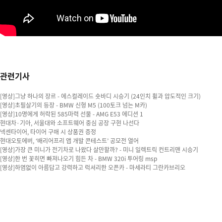
관련기사
[영상]그냥 하나의 장르 - 에스컬레이드 숏바디 시승기 (24인치 휠과 압도적인 크기)
[영상]초필살기의 등장 - BMW 신형 M5 (100토크 넘는 M카)
[영상]10명에게 허락된 585마력 선물 - AMG E53 에디션 1
현대차·기아, 서울대와 소프트웨어 중심 공장 구현 나선다
넥센타이어, 타이어 구매 시 상품권 증정
현대오토에버, ‘배리어프리 앱 개발 콘테스트’ 공모전 열어
[영상]가장 큰 미니가 전기차로 나왔다 살만할까? - 미니 일렉트릭 컨트리맨 시승기
[영상]한 번 꽃히면 빠져나오기 힘든 차 - BMW 320i 투어링 msp
[영상]하염없이 아름답고 강력하고 럭셔리한 오픈카 - 마세라티 그란카브리오