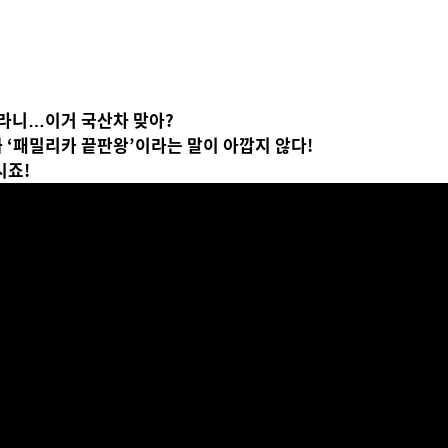
V라니…이거 국산차 맞아?
 ‘패밀리카 끝판왕’이라는 말이 아깝지 않다!
시죠!