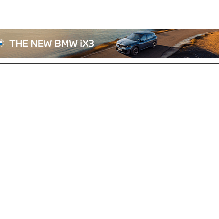
전체기사
기획/칼럼
자동차
산업/정책
모빌리티
포토/영상
상용차
리쿠르트