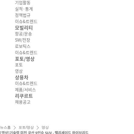
기업활동
실적·통계
정책법규
이슈&트렌드
모빌리티
항공/운송
SW/전장
로보틱스
이슈&트렌드
포토/영상
포토
영상
상용차
이슈&트렌드
제품/서비스
리쿠르트
채용공고
뉴스홈
포토/영상
영상
[영상]기술력 미친 국산 9인승 SUV - 팰리세이드 하이브리드