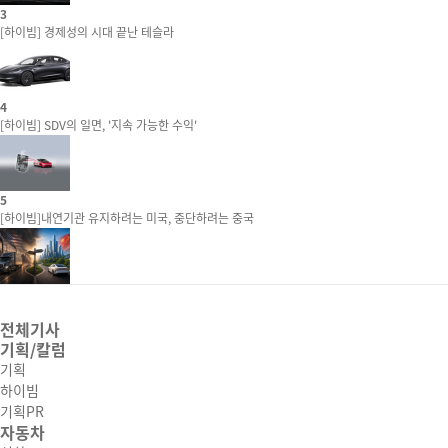
3
[하이빔] 경제성의 시대 끝난 테슬라
4
[하이빔] SDV의 일면, '지속 가능한 수익'
5
[하이빔]내연기관 유지하려는 미국, 중단하려는 중국
전체기사
기획/칼럼
기획
하이빔
기획PR
자동차