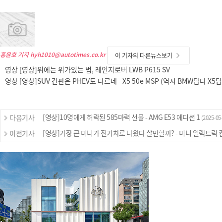
홍윤호 기자
hyh1010@autotimes.co.kr
이 기자의 다른뉴스보기
영상 [영상]위에는 위가있는 법, 레인지로버 LWB P615 SV
영상 [영상]SUV 간판은 PHEV도 다르네 - X5 50e MSP (역시 BMW답다 X5
[영상]10명에게 허락된 585마력 선물 - AMG E53 에디션 1
다음기사
(2025-05-
[영상]가장 큰 미니가 전기차로 나왔다 살만할까? - 미니 일렉트릭
이전기사