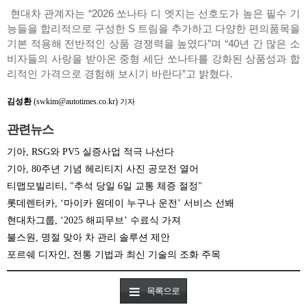
현대차 관계자는 “2026 쏘나타 디 엣지는 선호도가 높은 필수 기
능들을 합리적으로 구성한 S 트림을 추가하고 다양한 편의품목을
기본 적용해 전반적인 상품 경쟁력을 높였다”며 “40년 간 많은 소
비자들의 사랑을 받아온 중형 세단 쏘나타를 강화된 상품성과 합
리적인 가격으로 경험해 보시기 바란다”고 밝혔다.
김성환
(swkim@autotimes.co.kr)
기자
관련뉴스
기아, RSG와 PV5 실증사업 적극 나선다
기아, 80주년 기념 헤리티지 사진 공모전 열어
티맵모빌리티, "추석 당일 6일 교통 체증 절정"
롯데렌터카, ‘마이카 원데이 누구나 운전’ 서비스 선봬
현대차그룹, ‘2025 해피무브’ 수료식 가져
불스원, 명절 맞아 차 관리 솔루션 제안
포르쉐 디자인, 전통 기법과 최신 기술의 조화 주목
목록으로