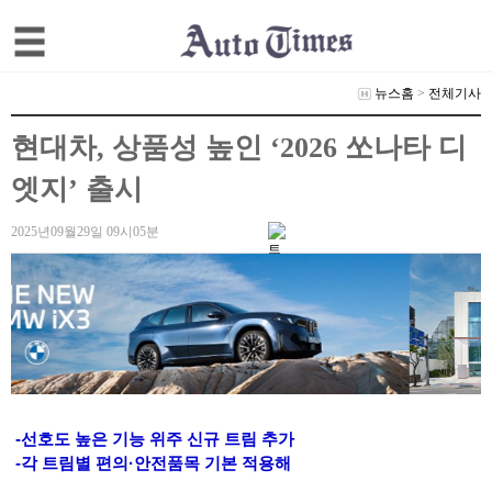
뉴스홈
>
전체기사
현대차, 상품성 높인 ‘2026 쏘나타 디
엣지’ 출시
2025년09월29일 09시05분
-선호도 높은 기능 위주 신규 트림 추가
-각 트림별 편의·안전품목 기본 적용해