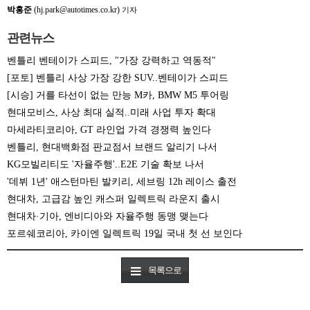
박홍준
(hj.park@autotimes.co.kr)
기자
관련뉴스
벤틀리 벤테이가 스피드, "가장 강력하고 역동적"
[포토] 벤틀리 사상 가장 강한 SUV..벤테이가 스피드
[시승] 거를 타선이 없는 만능 M카, BMW M5 투어링
현대모비스, 사상 최대 실적..미래 사업 투자 확대
마세라티코리아, GT 라인업 가격 경쟁력 높인다
벤틀리, 현대백화점 판교점서 브랜드 알리기 나서
KG모빌리티도 '자율주행'..E2E 기술 확보 나서
'데뷔 1년' 애스턴마틴 발키리, 세브링 12h 레이스 출전
현대차, 고급감 높인 캐스퍼 일렉트릭 라운지 출시
현대차·기아, 엔비디아와 자율주행 동맹 맺는다
포르쉐코리아, 카이엔 일렉트릭 19일 국내 첫 선 보인다
목록으로