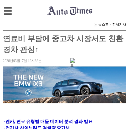
뉴스홈
>
전체기사
연료비 부담에 중고차 시장서도 친환
경차 관심↑
2026년03월17일 12시36분
-엔카, 연료 유형별 매물 데이터 분석 결과 발표
-전기차·하이브리드 검색량 증가해