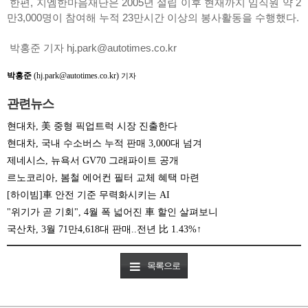
한편, 지엠한마음재단은 2005년 설립 이후 현재까지 임직원 약 2
만3,000명이 참여해 누적 23만시간 이상의 봉사활동을 수행했다.
박홍준 기자 hj.park@autotimes.co.kr
박홍준
(hj.park@autotimes.co.kr)
기자
관련뉴스
현대차, 美 중형 픽업트럭 시장 진출한다
현대차, 국내 수소버스 누적 판매 3,000대 넘겨
제네시스, 뉴욕서 GV70 그래파이트 공개
르노코리아, 봄철 에어컨 필터 교체 혜택 마련
[하이빔]車 안전 기준 무력화시키는 AI
"위기가 곧 기회", 4월 폭 넓어진 車 할인 살펴보니
국산차, 3월 71만4,618대 판매..전년 比 1.43%↑
목록으로