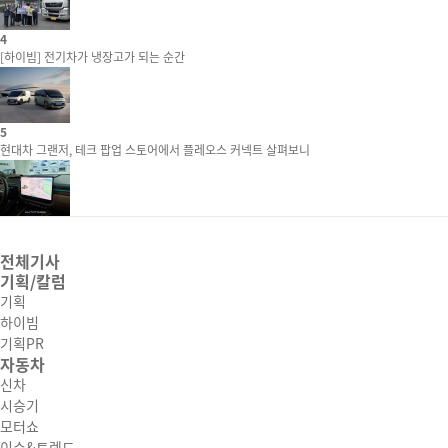
4
[하이빔] 전기차가 냉장고가 되는 순간
5
현대차 그랜저, 테크 팝업 스토어에서 플레오스 커넥트 살펴보니
전체기사
기획/칼럼
기획
하이빔
기획PR
자동차
신차
시승기
모터쇼