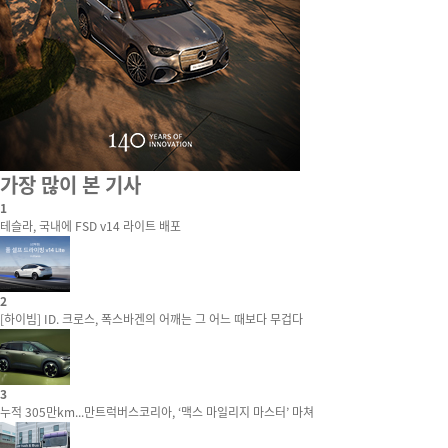
가장 많이 본 기사
1
테슬라, 국내에 FSD v14 라이트 배포
2
[하이빔] ID. 크로스, 폭스바겐의 어깨는 그 어느 때보다 무겁다
3
누적 305만km...만트럭버스코리아, ‘맥스 마일리지 마스터’ 마쳐