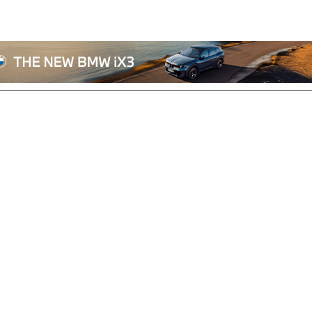
전체기사
기획/칼럼
자동차
산업/정책
모빌리티
포토/영상
상용차
리쿠르트