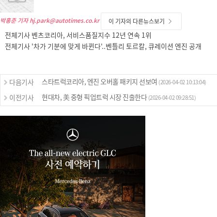
박홍준 기자
hj.park@autotimes.co.kr
이 기자의 다른뉴스보기
전체기사 벤츠코리아, 서비스품질지수 12년 연속 1위
전체기사 '차가 기분에 맞게 바뀐다'..벤틀리 토르칼, 큐레이션 엔진 공개
스타트럭코리아, 엔진 오버홀 패키지 선보여
다음기사
(2026-04-02 10:13:04)
현대차, 美 중형 픽업트럭 시장 진출한다
이전기사
(2026-04-02 09:28:51)