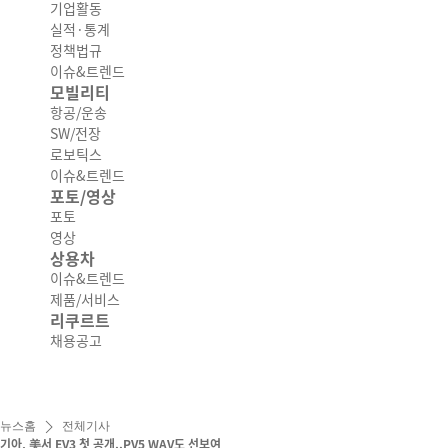
기업활동
실적·통계
정책법규
이슈&트렌드
모빌리티
항공/운송
SW/전장
로보틱스
이슈&트렌드
포토/영상
포토
영상
상용차
이슈&트렌드
제품/서비스
리쿠르트
채용공고
뉴스홈
전체기사
기아, 美서 EV3 첫 공개..PV5 WAV도 선보여