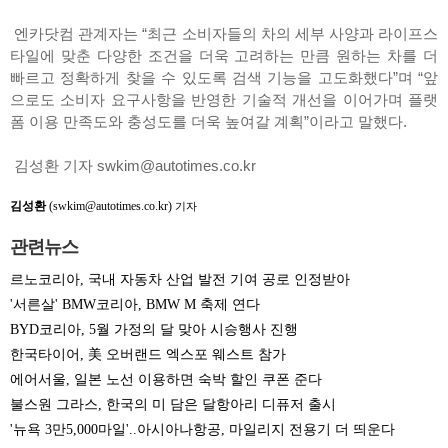
엔카닷컴 관계자는 “최근 소비자들의 차의 세부 사양과 라이프스
타일에 맞춘 다양한 조건을 더욱 고려하는 만큼 원하는 차를 더
빠르고 정확하게 찾을 수 있도록 검색 기능을 고도화했다”며 “앞
으로도 소비자 요구사항을 반영한 기술적 개선을 이어가며 플랫
폼 이용 만족도와 충성도를 더욱 높여갈 계획”이라고 말했다.
김성환 기자 swkim@autotimes.co.kr
김성환
(swkim@autotimes.co.kr)
기자
관련뉴스
르노코리아, 국내 자동차 산업 발전 기여 공로 인정받아
'서른살' BMW코리아, BMW M 축제 연다
BYD코리아, 5월 가정의 달 맞아 시승행사 진행
한국타이어, 美 오버랜드 엑스포 웨스트 참가
에어서울, 일본 노선 이용하면 숙박 할인 쿠폰 준다
불스원 그라스, 한국의 미 담은 달항아리 디퓨저 출시
'뉴욕 3만5,000마일'..아시아나항공, 마일리지 전용기 더 띄운다