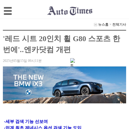
뉴스홈
>
전체기사
'레드 시트 20인치 휠 G80 스포츠 한
번에'..엔카닷컴 개편
2025년05월15일 09시11분
-세부 검색 기능 선보여
-업계 최초 제네시스 옵션 검색 기능 도입