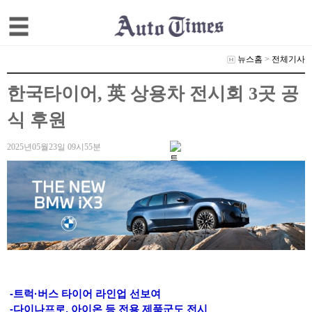
뉴스홈
>
전체기사
한국타이어, 英 상용차 전시회 3곳 공
식 후원
2025년05월23일 09시55분
-트럭·버스 타이어 라인업 선보여
-다이나프로, 아이온 등 전용 제품군도 전시