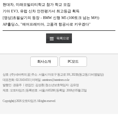
현대차, 미래모빌리티학교 참가 학교 모집
기아 EV3, 유럽 신차 안전평가서 최고등급 획득
[영상]초필살기의 등장 - BMW 신형 M5 (100토크 넘는 M카)
AP홀딩스, "에어프레미아, 고품격 항공사로 키우겠다"
목록으로
회사소개
PC모드
상호 : (주) 네바퀴의 꿈 | 주소 : 서울시 마포구 동교로 191, 202호(동교동,디비엠빌딩)
대표전화 : 02-3143-6511 | 이메일 : autotimes@autotimes.co.kr
발행인 : 권용주 ㅣ편집인 : 김성환 | 청소년보호책임자 : 김유정
제호 : 오토타임즈 | 등록번호 : 서울,아05208 | 등록일 : 2018년 05월 22일
Copyright(c) 2026 오토타임즈 All rights reserved.