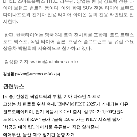
DH51, 스마트플렉스 TH31, 라우펜, 상업용 밴 및 경트럭 전용 타
이어 브랜드 밴트라 등이다. 이와 함께 SUV 전용 타이어 브랜드
다이나프로와 전기차 전용 타이어 아이온 등의 전용 라인업도 전
시한다.
한편, 한국타이어는 영국 3대 트럭 전시회를 포함해, 로드 트랜스
포트 엑스포, 독일 타이어 쾰른, 프랑스 솔르트랜드 등 유럽 주요
상용차 박람회에 지속적으로 참가하고 있다.
김성환 기자 swkim@autotimes.co.kr
김성환
(swkim@autotimes.co.kr)
기자
관련뉴스
[시승] 진정한 픽업트럭의 부활, 기아 타스만 X-프로
고성능 차 팬들을 위한 축제, 'BMW M FEST 2025'가 기대되는 이유
센트로에이케이, 전기 화물차 E-CV1 출시..실구매가 1,900만원대
토요타, 6세대 RAV4 공개..'급속·150㎞ 가는 PHEV 시스템 탑재'
'항공권 예약 팁'..에어서울 유튜브서 직접 알려준다
에어부산, 울산-제주 정기편 운항 재개