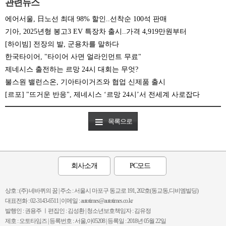
관련뉴스
에어서울, 日노선 최대 98% 할인..선착순 100석 판매
기아, 2025년형 봉고3 EV 특장차 출시..가격 4,919만원부터
[하이빔] 전장의 발, 군용차를 말하다
한국타이어, "타이어 사면 얼라인먼트 무료"
제네시스 출전하는 르망 24시 대회는 무엇?
불스원 밸런스온, 기아타이거즈와 협업 신제품 출시
[르포] "뜨거운 반응", 제네시스 ‘르망 24시’서 전세계 사로잡다
목록으로
회사소개
PC모드
상호 : (주) 네바퀴의 꿈 | 주소 : 서울시 마포구 동교로 191, 202호(동교동,디비엠빌딩)
대표전화 : 02-3143-6511 | 이메일 : autotimes@autotimes.co.kr
발행인 : 권용주 ㅣ편집인 : 김성환 | 청소년보호책임자 : 김유정
제호 : 오토타임즈 | 등록번호 : 서울,아05208 | 등록일 : 2018년 05월 22일