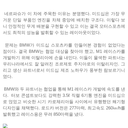
네르파슈가 이 차에 주목한 이유는 분명했다. 미드십은 가장 무
거운 단일 부품인 엔진을 차체 중앙에 배치한 구조다. 이렇다 보
니 안정적인 무게 배분을 구현할 수 있고 이는 결국 모터스포츠에
서도 최적의 성능을 발휘할 수 있는 레이아웃이었다.
문제는 BMW가 미드십 스포츠카를 만들어본 경험이 없었다는
점이다. 결국 BMW는 협업 대상을 찾아야 했고, M1 레이스카를
개발하기 위해 이탈리아에 손을 내민다. 이들이 물색한 파트너는
우리나라에서도 잘 알려진 조르제토 주지아로의 이탈리자인. 그
리고 생산 파트너로서 미드십 제조 노하우가 풍부한 람보르기니
였다.
BMW와 두 파트너는 협업을 통해 M1 레이스카 개발에 속도를 낸
다. 터보 콘셉트보다도 강력한 3.5ℓ 직렬 6기통 엔진을 미드십으
로 얹었고 비슷한 시기 카로체리아들 사이에서 유행했던 쐐기형
디자인을 채택했다. 로드카 버전은 277마력, 최고속도 260㎞/h를
발휘했고 레이스용은 무려 850마력을 냈다.