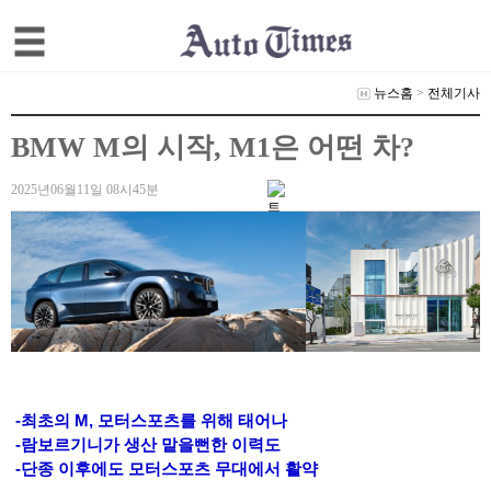
뉴스홈
>
전체기사
BMW M의 시작, M1은 어떤 차?
2025년06월11일 08시45분
-최초의 M, 모터스포츠를 위해 태어나
-람보르기니가 생산 맡을뻔한 이력도
-단종 이후에도 모터스포츠 무대에서 활약