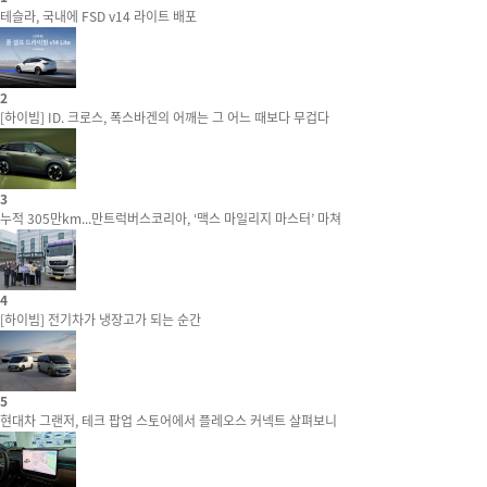
테슬라, 국내에 FSD v14 라이트 배포
2
[하이빔] ID. 크로스, 폭스바겐의 어깨는 그 어느 때보다 무겁다
3
누적 305만km...만트럭버스코리아, ‘맥스 마일리지 마스터’ 마쳐
4
[하이빔] 전기차가 냉장고가 되는 순간
5
현대차 그랜저, 테크 팝업 스토어에서 플레오스 커넥트 살펴보니