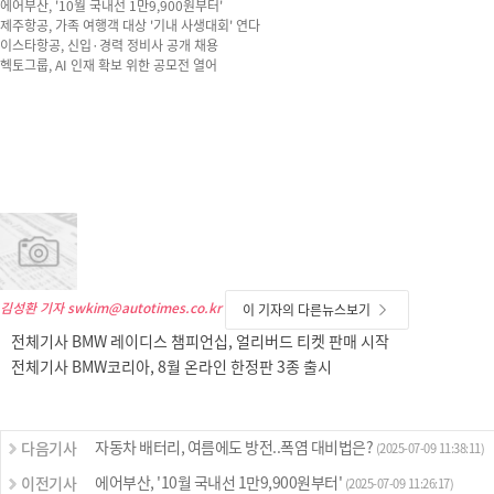
에어부산, '10월 국내선 1만9,900원부터'
제주항공, 가족 여행객 대상 '기내 사생대회' 연다
이스타항공, 신입·경력 정비사 공개 채용
헥토그룹, AI 인재 확보 위한 공모전 열어
김성환 기자
swkim@autotimes.co.kr
이 기자의 다른뉴스보기
전체기사 BMW 레이디스 챔피언십, 얼리버드 티켓 판매 시작
전체기사 BMW코리아, 8월 온라인 한정판 3종 출시
자동차 배터리, 여름에도 방전..폭염 대비법은?
다음기사
(2025-07-09 11:38:11)
에어부산, '10월 국내선 1만9,900원부터'
이전기사
(2025-07-09 11:26:17)