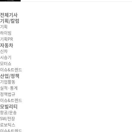
전체기사
기획/칼럼
기획
하이빔
기획PR
자동차
신차
시승기
모터쇼
이슈&트렌드
산업/정책
기업활동
실적·통계
정책법규
이슈&트렌드
모빌리티
항공/운송
SW/전장
로보틱스
이슈&트렌드