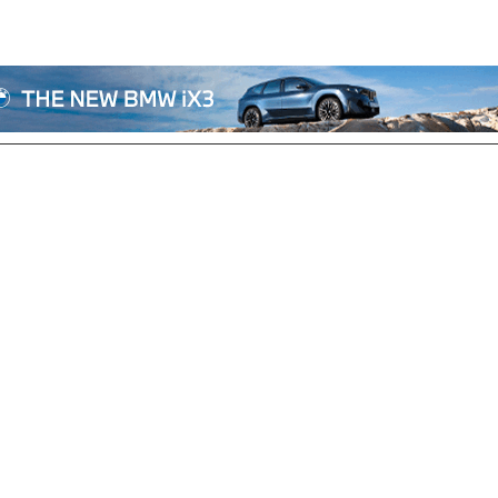
전체기사
기획/칼럼
자동차
산업/정책
모빌리티
포토/영상
상용차
리쿠르트