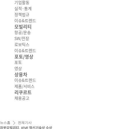
기업활동
실적·통계
정책법규
이슈&트렌드
모빌리티
항공/운송
SW/전장
로보틱스
이슈&트렌드
포토/영상
포토
영상
상용차
이슈&트렌드
제품/서비스
리쿠르트
채용공고
뉴스홈
전체기사
차봇모빌리티, IEVE 혁신기술상 수상