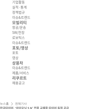
기업활동
실적·통계
정책법규
이슈&트렌드
모빌리티
항공/운송
SW/전장
로보틱스
이슈&트렌드
포토/영상
포토
영상
상용차
이슈&트렌드
제품/서비스
리쿠르트
채용공고
뉴스홈
전체기사
한국타이어, ‘아이오닉 5 N’ 전용 교체용 타이어 독점 공급