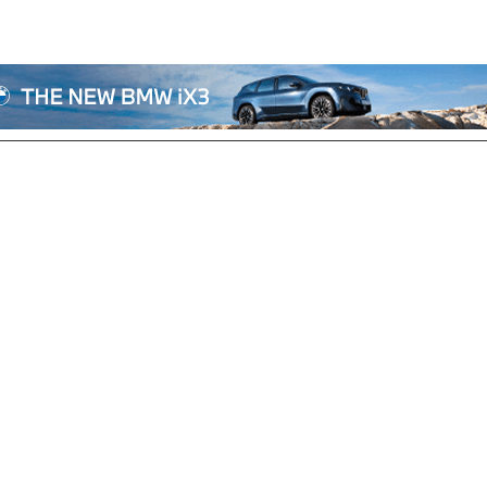
전체기사
기획/칼럼
자동차
산업/정책
모빌리티
포토/영상
상용차
리쿠르트