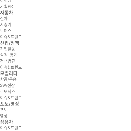
하이빔
기획PR
자동차
신차
시승기
모터쇼
이슈&트렌드
산업/정책
기업활동
실적·통계
정책법규
이슈&트렌드
모빌리티
항공/운송
SW/전장
로보틱스
이슈&트렌드
포토/영상
포토
영상
상용차
이슈&트렌드