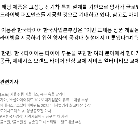
해당 제품은 고성능 전기차 특화 설계를 기반으로 양사가 글로벌
드라이빙 퍼포먼스를 제공할 것으로 기대하고 있다. 참고로 아이오닉
이용관 한국타이어 한국사업본부장은 “이번 교체용 상품 개발은 
라이빙을 제공하기 위한 양사의 공감대 형성에서 비롯됐다”며 “
한편, 한국타이어는 타이어 부문을 포함한 여러 분야에서 현대차
공급, 제네시스 브랜드 타이어 안심 교체 서비스 얼터너티브 교
관련기사
[르포] 자율주행 마을버스, 폭우 속을 달리다
기아, ‘소셜아이어워드 2025’ 대기업분야 유튜브 대상 수상
제네시스, ‘소셜아이어워드 2025’ 디지털영상 최고대상 수상
도이치모터스, AI 영상공모전 마쳐
GM한국사업장, 지역사회에 긴급구호 차 지원
불스원, '불스원샷' 방송광고 페스티벌 브랜드대상 수상