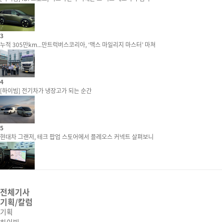
3
누적 305만km...만트럭버스코리아, ‘맥스 마일리지 마스터’ 마쳐
4
[하이빔] 전기차가 냉장고가 되는 순간
5
현대차 그랜저, 테크 팝업 스토어에서 플레오스 커넥트 살펴보니
전체기사
기획/칼럼
기획