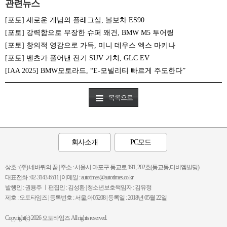
관련뉴스
[포토] 새로운 개념의 플래그십, 볼보차 ES90
[포토] 강력함으로 무장한 슈퍼 왜건, BMW M5 투어링
[포토] 창의적 영감으로 가득, 미니 데우스 엑스 마키나
[포토] 벤츠가 풀어낸 전기 SUV 가치, GLC EV
[IAA 2025] BMW모토라드, “E-모빌리티 빠르게 주도한다”
목록으로
회사소개
PC모드
상호 : (주) 네바퀴의 꿈 | 주소 : 서울시 마포구 동교로 191, 202호(동교동,디비엠빌딩)
대표전화 : 02-3143-6511 | 이메일 : autotimes@autotimes.co.kr
발행인 : 권용주 ㅣ편집인 : 김성환 | 청소년보호책임자 : 김유정
제호 : 오토타임즈 | 등록번호 : 서울,아05208 | 등록일 : 2018년 05월 22일
Copyright(c) 2026 오토타임즈 All rights reserved.