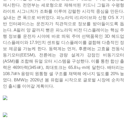
제시한다. 전면부는 세로형으로 재해석된 키드니 그릴과 수평형
라이트 시그니처가 조화를 이루며 강렬한 시각적 중심을 만든다.
실내는 큰 폭으로 바뀌었다. 파노라믹 i드라이브와 신형 OS X 기
반 인터페이스는 운전자가 직관적으로 정보를 받아들이도록 돕
는다. A필러 양 끝까지 뻗은 파노라믹 비전 디스플레이는 핵심 주
행 정보를 운전자 시야에 바로 띄워 주며 선택품목인 3D 헤드업
디스플레이와 17.9인치 센트럴 디스플레이를 결합해 다층적인 정
보 제공을 가능케 한다. 동력계는 먼저, 후륜에는 고효율 전동식
동기모터(EESM), 전륜에는 경량 설계가 강점인 비동기모터
(ASM)를 조합해 듀얼 모터 시스템을 구성했다. 이를 통한 합산 출
력은 469마력(345㎾), 최대토크는 65.8㎏∙m에 달한다. 배터리는
108.7㎾h 용량의 원통형 셀 구조를 채택해 에너지 밀도를 20% 높
였다. BMW는 2026년 봄 유럽을 시작으로 글로벌 시장에 순차적
인 출시를 이어갈 계획이다.