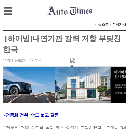
뉴스홈
>
전체기사
[하이빔]내연기관 강력 저항 부딪친
한국
2025년10월07일 16시50분
-전동화 전환, 속도 놓고 갈등
“전동화 전환 속도를 높여 탄소 중립에 도달하겠다.” 그러나 “너