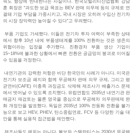
속도 향상에 반대한다는 사실이다. 한국모빌리티산업협회 강남
훈 회장은 “과도한 보급 목표는 BEV 판매 의무제 등의 규제로 연
결돼 기업 부담을 가중시키고, 국내 시장은 오히려 수입산 전기차
의 시장 장악력만 높아질 수 있다”고 우려했다.
부품 기업도 가세했다. 이들은 전기차 투자 여력이 부족한 상태
에서 향후 10년 내에 부품생태계를 100% 전환하는 것은 생존의
위협이라는 입장을 추가했다. 친환경차 부품 생산 기업이
15~18%에 불과한 상황에서 빠른 전환은 공급망의 붕괴로 이어질
수 있음을 걱정한다.
내연기관의 강력한 저항은 비단 한국만의 사례가 아니다. 미국은
전기차 보조금 폐지와 함께 무공해차 판매 의무 규제, 그리고 평
균연비(CAFE) 미충족 과징금도 삭제해 제조사가 배출가스 문제
에서 벗어날 수 있도록 조치했다. 유럽연합도 2035년 내연기관 판
매금지 재검토는 물론 영국을 중심으로 무공해차 의무판매제 완
화 개정안을 발표했다. 독일은 2035년 100% 전동화 전환을 불가
능으로 보고 HEV, PHEV, 탄소중립연료, FCV 등 다양한 기술 대
안을 통해 실용적 접근법을 제안했다.
제조사들도 예외는 아니다. 볼보와 스텔란티스는 2030년 무공해