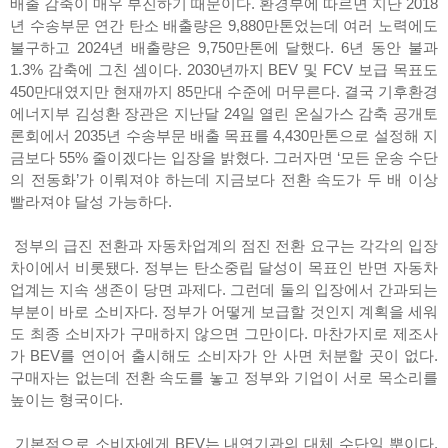
배출 감축이 매우 부진하기 때문이다. 환경부에 따르면 지난 2018
년 수송부문 연간 탄소 배출량은 9,880만톤었는데 여러 노력에도
불구하고 2024년 배출량은 9,750만톤에 달했다. 6년 동안 불과
1.3% 감축에 그친 셈이다. 2030년까지 BEV 및 FCV 보급 목표도
450만대였지만 현재까지 85만대 수준에 머무른다. 결국 기후환경
에너지부 김성환 장관은 지난달 24일 열린 온실가스 감축 공개토
론회에서 2035년 수송부문 배출 목표를 4,430만톤으로 설정해 지
금보다 55% 줄이겠다는 입장을 밝혔다. 그러자면 ‘모든 운송 수단
의 전동화’가 이뤄져야 하는데 지금보다 전환 속도가 두 배 이상
빨라져야 달성 가능하다.
정부의 급진 전환과 자동차업계의 점진 전환 요구는 각각의 입장
차이에서 비롯됐다. 정부는 탄소중립 달성이 목표인 반면 자동차
업계는 지속 생존이 당면 과제다. 그런데 둘의 입장에서 간과되는
부분이 바로 소비자다. 정부가 어떻게 보급할 것인지 계획을 세워
도 최종 소비자가 구매하지 않으면 그만이다. 마찬가지로 제조사
가 BEV를 연이어 출시해도 소비자가 안 사면 처분할 곳이 없다.
구매자는 없는데 전환 속도를 놓고 정부와 기업이 서로 목소리를
높이는 형국이다.
기본적으로 소비자에게 BEV는 내연기관의 대체 수단일 뿐이다.