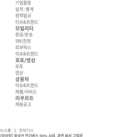
기업활동
실적·통계
정책법규
이슈&트렌드
모빌리티
항공/운송
SW/전장
로보틱스
이슈&트렌드
포토/영상
포토
영상
상용차
이슈&트렌드
제품/서비스
리쿠르트
채용공고
뉴스홈
전체기사
[하이빔] 중국산 전기버스 50% 시대, 과연 싸서 그럴까