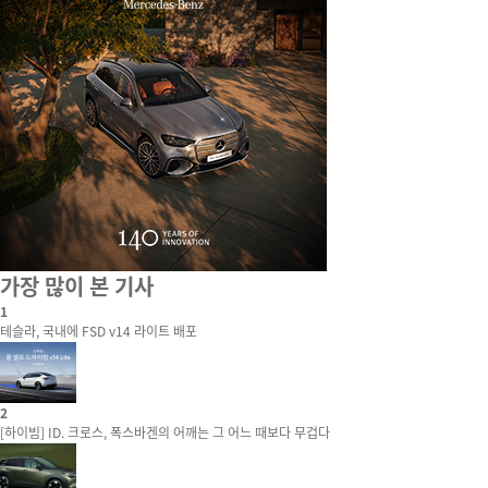
가장 많이 본 기사
1
테슬라, 국내에 FSD v14 라이트 배포
2
[하이빔] ID. 크로스, 폭스바겐의 어깨는 그 어느 때보다 무겁다