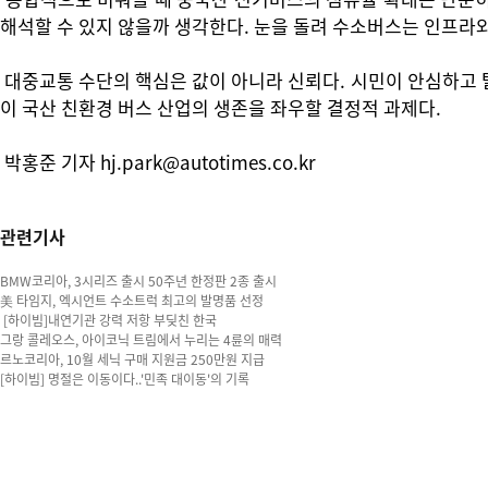
해석할 수 있지 않을까 생각한다. 눈을 돌려 수소버스는 인프라와
대중교통 수단의 핵심은 값이 아니라 신뢰다. 시민이 안심하고 탈
이 국산 친환경 버스 산업의 생존을 좌우할 결정적 과제다.
박홍준 기자 hj.park@autotimes.co.kr
관련기사
BMW코리아, 3시리즈 출시 50주년 한정판 2종 출시
美 타임지, 엑시언트 수소트럭 최고의 발명품 선정
[하이빔]내연기관 강력 저항 부딪친 한국
그랑 콜레오스, 아이코닉 트림에서 누리는 4륜의 매력
르노코리아, 10월 세닉 구매 지원금 250만원 지급
[하이빔] 명절은 이동이다..'민족 대이동'의 기록