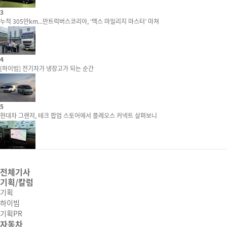
3
누적 305만km...만트럭버스코리아, ‘맥스 마일리지 마스터’ 마쳐
4
[하이빔] 전기차가 냉장고가 되는 순간
5
현대차 그랜저, 테크 팝업 스토어에서 플레오스 커넥트 살펴보니
전체기사
기획/칼럼
기획
하이빔
기획PR
자동차