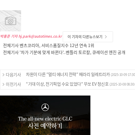
박홍준 기자
hj.park@autotimes.co.kr
이 기자의 다른뉴스보기
전체기사 벤츠코리아, 서비스품질지수 12년 연속 1위
전체기사 '차가 기분에 맞게 바뀐다'..벤틀리 토르칼, 큐레이션 엔진 공개
차원이 다른 “멀티 에너지 전략” 페라리 일레트리카
다음기사
(2025-10-09 17:30
“기대 이상, 전기픽업 수요 있었다” 무쏘 EV 청신호
이전기사
(2025-10-08 08:30: