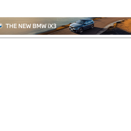
전체기사
기획/칼럼
자동차
산업/정책
모빌리티
포토/영상
상용차
리쿠르트