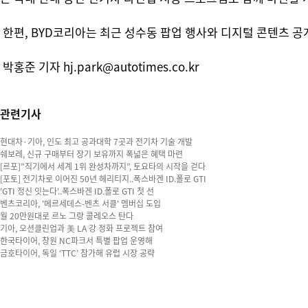
한편, BYD코리아는 최근 성수동 팝업 행사와 디지털 콘텐츠 공
박홍준 기자 hj.park@autotimes.co.kr
관련기사
현대차·기아, 인도 최고 공과대학 7곳과 전기차 기술 개발
쉐보레, 신규 구매부터 장기 보유까지 폭넓은 혜택 마련
[르포]”직기에서 세계 1위 완성차까지”, 토요타의 시작을 걷다
[포토] 전기차로 이어진 50년 헤리티지..폭스바겐 ID.폴로 GTI
'GTI 정신 잇는다'..폭스바겐 ID.폴로 GTI 첫 선
벤츠코리아, '메르세데스-벤츠 서클' 멤버십 도입
월 20만원대로 르노 그랑 콜레오스 탄다
기아, 오션클린업과 美 LA 강 정화 프로젝트 참여
한국타이어, 창원 NC파크서 특별 팝업 운영해
금호타이어, 독일 ‘TTC’ 참가해 유럽 시장 공략