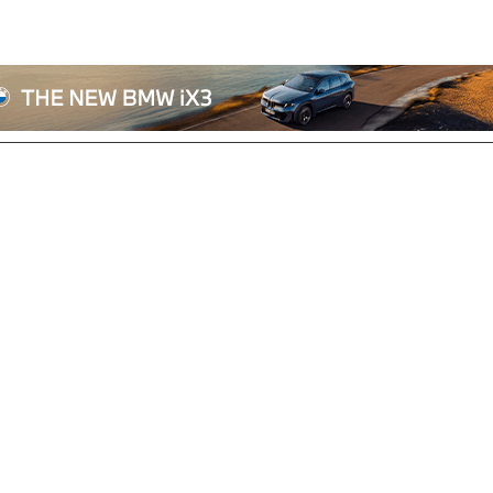
전체기사
기획/칼럼
자동차
산업/정책
모빌리티
포토/영상
상용차
리쿠르트