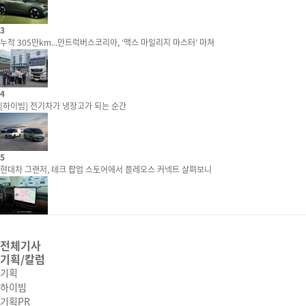
3
누적 305만km...만트럭버스코리아, ‘맥스 마일리지 마스터’ 마쳐
4
[하이빔] 전기차가 냉장고가 되는 순간
5
현대차 그랜저, 테크 팝업 스토어에서 플레오스 커넥트 살펴보니
전체기사
기획/칼럼
기획
하이빔
기획PR