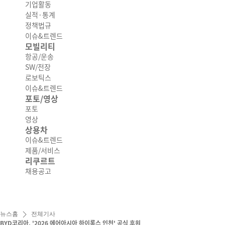
기업활동
실적·통계
정책법규
이슈&트렌드
모빌리티
항공/운송
SW/전장
로보틱스
이슈&트렌드
포토/영상
포토
영상
상용차
이슈&트렌드
제품/서비스
리쿠르트
채용공고
뉴스홈
전체기사
BYD코리아, '2026 에어아시아 하이록스 인천' 공식 후원