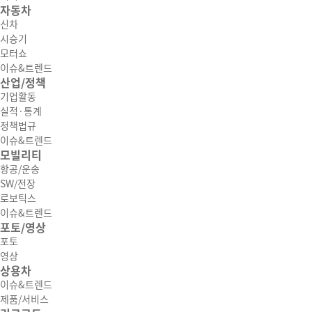
자동차
신차
시승기
모터쇼
이슈&트렌드
산업/정책
기업활동
실적·통계
정책법규
이슈&트렌드
모빌리티
항공/운송
SW/전장
로보틱스
이슈&트렌드
포토/영상
포토
영상
상용차
이슈&트렌드
제품/서비스