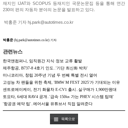
재지인 IJAT와 SCOPUS 등재지인 국문논문집 등을 통해 연간
230여 편의 자동차 분야의 논문을 발표하고 있다.
박홍준 기자 hj.park@autotimes.co.kr
박홍준
(hj.park@autotimes.co.kr)
기자
관련뉴스
한국앤컴퍼니, 임직원간 지식·정보 교류 활발
제주항공, B737-8 4호기 인도..'기단 최신화 박차'
미니코리아, 창립 20주년 기념 두 번째 특별 전시 열어
고성능 차 팬들을 위한 축제, 'BMW M FEST 2025'가 기대되는 이유
센트로에이케이, 전기 화물차 E-CV1 출시..실구매가 1,900만원대
토요타, 6세대 RAV4 공개..'급속·150㎞ 가는 PHEV 시스템 탑재'
'항공권 예약 팁'..에어서울 유튜브서 직접 알려준다
목록으로