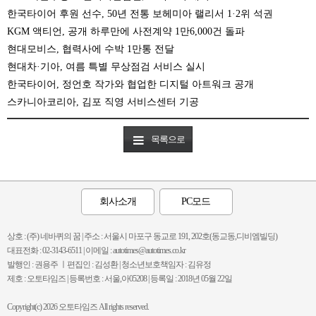
한국타이어 후원 선수, 50년 전통 보헤미아 랠리서 1·2위 석권
KGM 액티언, 공개 하루만에 사전계약 1만6,000건 돌파
현대모비스, 협력사에 수박 1만통 전달
현대차·기아, 여름 특별 무상점검 서비스 실시
한국타이어, 정언호 작가와 협업한 디지털 아트워크 공개
스카니아코리아, 김포 직영 서비스센터 기공
목록으로
회사소개
PC모드
상호 : (주) 네바퀴의 꿈 | 주소 : 서울시 마포구 동교로 191, 202호(동교동,디비엠빌딩)
대표전화 : 02-3143-6511 | 이메일 : autotimes@autotimes.co.kr
발행인 : 권용주 ㅣ편집인 : 김성환 | 청소년보호책임자 : 김유정
제호 : 오토타임즈 | 등록번호 : 서울,아05208 | 등록일 : 2018년 05월 22일
Copyright(c) 2026 오토타임즈 All rights reserved.