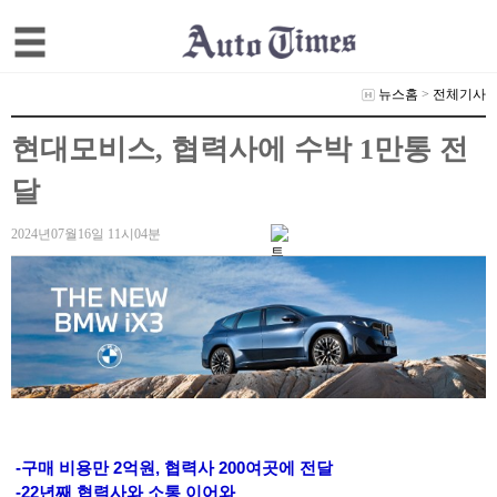
뉴스홈
>
전체기사
현대모비스, 협력사에 수박 1만통 전
달
2024년07월16일 11시04분
-구매 비용만 2억원, 협력사 200여곳에 전달
-22년째 협력사와 소통 이어와