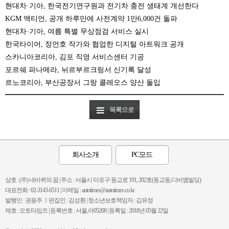
현대차·기아, 한국전기연구원과 전기차 충전 생태계 개선한다
KGM 액티언, 공개 하루만에 사전계약 1만6,000건 돌파
현대차·기아, 여름 특별 무상점검 서비스 실시
한국타이어, 정언호 작가와 협업한 디지털 아트워크 공개
스카니아코리아, 김포 직영 서비스센터 기공
포르쉐 파나메라, 뉘르부르크링서 신기록 달성
르노코리아, 부산공장서 그랑 콜레오스 양산 돌입
목록으로
회사소개
PC모드
상호 : (주) 네바퀴의 꿈 | 주소 : 서울시 마포구 동교로 191, 202호(동교동,디비엠빌딩)
대표전화 : 02-3143-6511 | 이메일 : autotimes@autotimes.co.kr
발행인 : 권용주 ㅣ편집인 : 김성환 | 청소년보호책임자 : 김유정
제호 : 오토타임즈 | 등록번호 : 서울,아05208 | 등록일 : 2018년 05월 22일