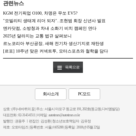
관련뉴스
KGM 전기픽업 O100, 차명은 무쏘 EV5?
"모빌리티 생태계 리더 되자"..조현범 회장 신년사 발표
엔카닷컴, 소방청과 차내 소화기 비치 캠페인 연다
2025년 달라지는 교통 법규 살펴보니
르노코리아 부산공장, 새해 전기차 생산기지로 재탄생
[르포] 10주년 맞은 커넥트투, 모터스포츠와 철학을 담다
목록으로
회사소개
PC모드
상호 : (주) 네바퀴의 꿈 | 주소 : 서울시 마포구 동교로 191, 202호(동교동,디비엠빌딩)
대표전화 : 02-3143-6511 | 이메일 : autotimes@autotimes.co.kr
발행인 : 권용주 ㅣ편집인 : 김성환 | 청소년보호책임자 : 김유정
제호 : 오토타임즈 | 등록번호 : 서울,아05208 | 등록일 : 2018년 05월 22일