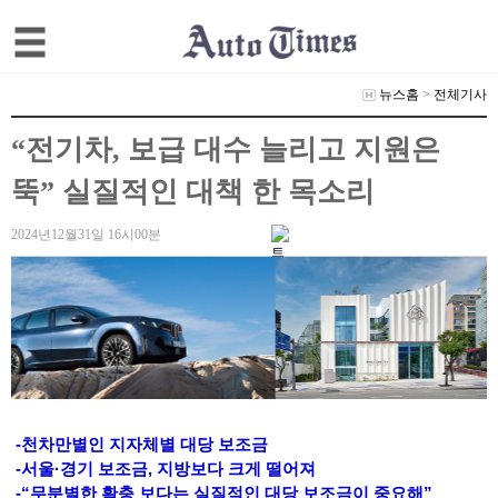
뉴스홈
>
전체기사
“전기차, 보급 대수 늘리고 지원은
뚝” 실질적인 대책 한 목소리
2024년12월31일 16시00분
-천차만별인 지자체별 대당 보조금
-서울·경기 보조금, 지방보다 크게 떨어져
-“무분별한 확충 보다는 실질적인 대당 보조금이 중요해”